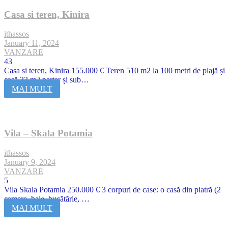
Casa si teren, Kinira
ithassos
January 11, 2024
VANZARE
43
Casa si teren, Kinira 155.000 € Teren 510 m2 la 100 metri de plajă și
casă 33 m2 parter și sub…
MAI MULT
Vila – Skala Potamia
ithassos
January 9, 2024
VANZARE
5
Vila Skala Potamia 250.000 € 3 corpuri de case: o casă din piatră (2
camere, baie, bucătărie, …
MAI MULT