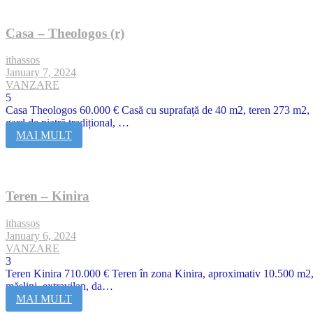
Casa – Theologos (r)
ithassos
January 7, 2024
VANZARE
5
Casa Theologos 60.000 € Casă cu suprafață de 40 m2, teren 273 m2,
gard de piatră tradițional, …
MAI MULT
Teren – Kinira
ithassos
January 6, 2024
VANZARE
3
Teren Kinira 710.000 € Teren în zona Kinira, aproximativ 10.500 m2
măslini, extravilan, da…
MAI MULT