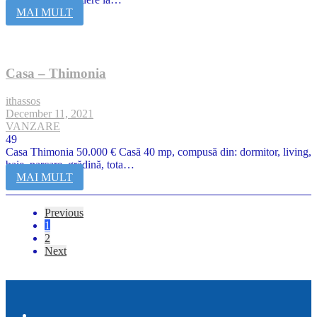
MAI MULT
Casa – Thimonia
ithassos
December 11, 2021
VANZARE
49
Casa Thimonia 50.000 € Casă 40 mp, compusă din: dormitor, living,
baie, parcare, grădină, tota…
MAI MULT
Previous
1
2
Next